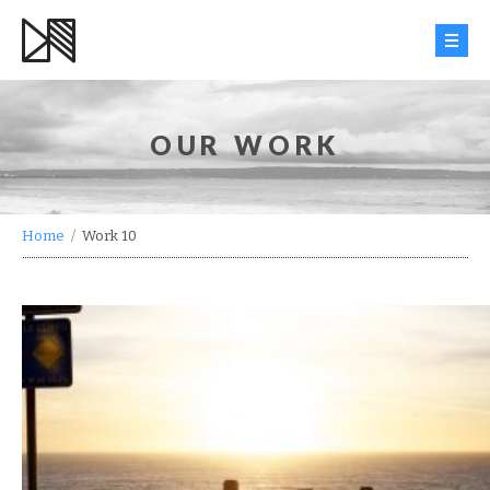
HOME
OUR WORK
WORK
INFO
Home
/
Work 10
BLOG
CONTACT